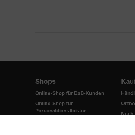
Shops
Kau
Online-Shop für B2B-Kunden
Händl
Online-Shop für
Ortho
Personaldienstleister
Noch 
Online-Shop für
Laserschutzprodukte