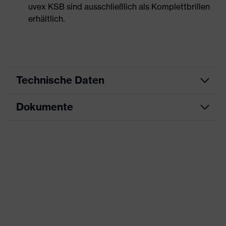
uvex KSB sind ausschließlich als Komplettbrillen
erhältlich.
Technische Daten
Dokumente
Produktart
Korrektionsschutzbrille
Produkttyp
Fassung ohne Scheiben
Datenblatt
Produktfamilie
uvex KSB
CE Konformitätserklärung
Farbe
grau
Downloadportal für CE
Geschlecht
Unisex
Konformitätserklärungen
UV-Schutz
-