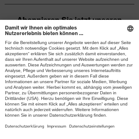
Stegweite
22 mm
Abonnieren Sie jetzt unseren
Farbe Scheibe
-
Newsletter
Fassungsgröße
54 mm/22 mm
ZUM NEWSLETTER ANMELDEN
Material
Kunststoff mit Metalleinlage,
Tragkörper
Kunststoff
Shops