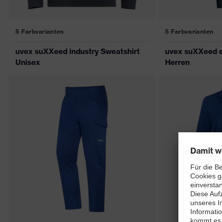
5 Farbvarianten
5 Farbvarianten
uvex suXXeed industry Sweatshirt
uvex suXXeed e
Unisex
Herren