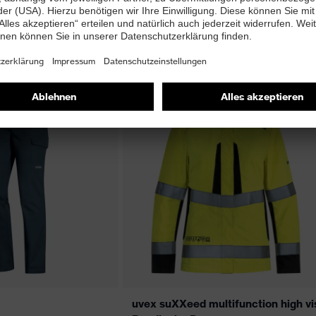
5 Farbvarianten
ssentials Mantel
uvex suXXeed essentials Bundhose
Herren
uvex suXXeed multifunction high vi