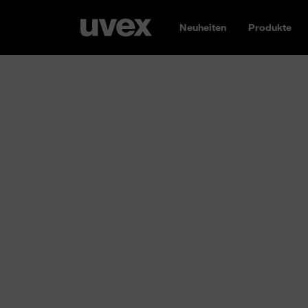
Neuheiten
Produkte
Bekleidung
Der Stoff, aus dem Ihre Sicherheit gemacht i
Chemikalienschutzanzug bis zur „High Visibil
topfunktionale Schutzkleidung und modisc
performt
. Besonders spannend: Alle unsere Te
Wir helfen Ihnen dabei, Ihr Firmenlogo auf S
bringen. So stiftet ihre Teamwear Identität 