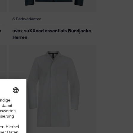
5 Farbvarianten
e
uvex suXXeed essentials Bundjacke
Herren