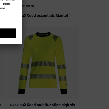
5 Farbvarianten
uvex suXXeed essentials Mantel
Herren
s
uvex suXXeed multifunction high vis