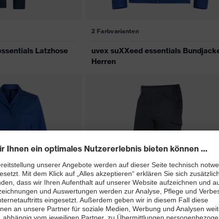
2 Farbvarianten
ssentials Latzhose
uvex suXXeed essentials Bundjack
Herren