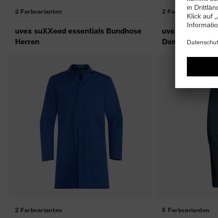
2 Farbvarianten
2 Farbvarianten
uvex suXXeed essentials Bundhose
uvex suXXeed e
Herren
Damen
2 Farbvarianten
5 Farbvarianten