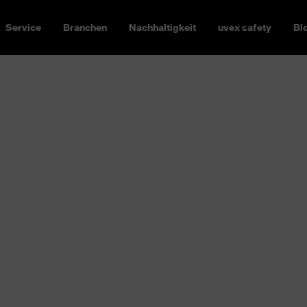
Service
Branchen
Nachhaltigkeit
uvex safety
Bl
st: uvex bietet vom
ity“-Multifunktionsjacke
he Workwear.
Passform, die
ile sind individualisierbar:
hirts, Hosen, Westen & Co. zu
und schafft Aufmerksamkeit.