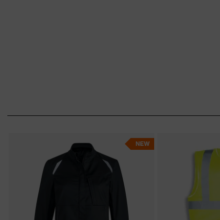
Jacke wie Hose – schlüpfen Sie rein!
NEW