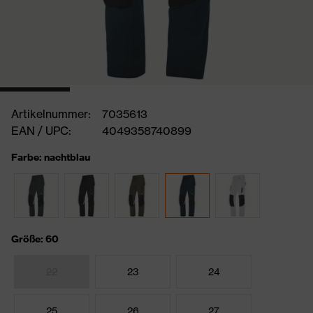
Artikelnummer:
7035613
EAN / UPC:
4049358740899
Farbe: nachtblau
Größe: 60
22
23
24
25
26
27