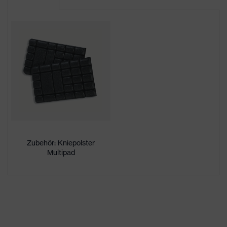
Produktart
-
Untertypen
Produktfamilie
uvex suXXeed craft
Farbe
blau
Geschlecht
Herren
OEKO-TEX® STANDARD 100
Zertifikate
(24.HDE.31919)
Zubehör: Kniepolster
Multipad
Flexbund, Kniepolstertaschen,
Knieverstärkung,
reflektierende
Ausstattung
Designelemente,
Stretcheinsätze, Vielzahl an
Taschen, teilweise mit Patte