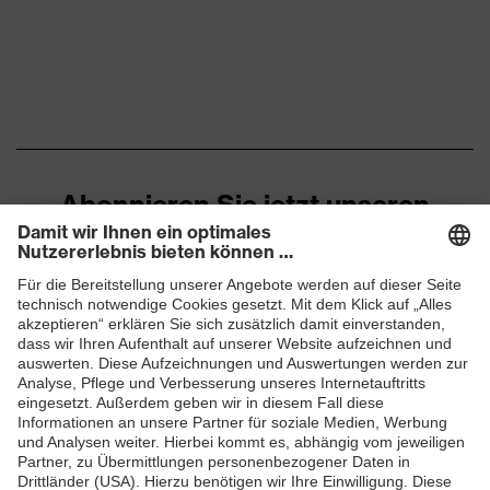
Material
Polyester
Oberstoff 3
Material
Oberstoff 3 inkl.
100 % Polyester
Anteil
Abonnieren Sie jetzt unseren
Material
Kunststoff, Metall
Newsletter
Verschluss
Passform
Regular Fit
ZUM NEWSLETTER ANMELDEN
Produkttyp
Cargohose
Untertypen
Klettverschluss,
Verschluss
Knopfverschluss,
Reißverschluss