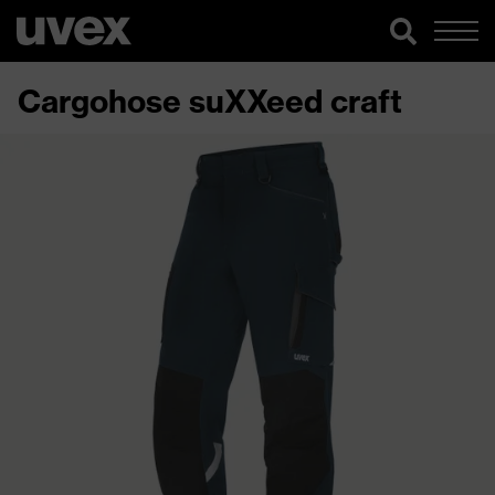
Cargohose suXXeed craft