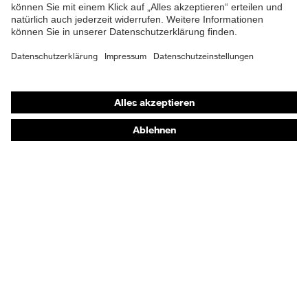
Shops
Online-Shop für B2B-Kunden
Online-Shop für Personaldienstleister
Online-Shop für Laserschutzprodukte
uvex Optik Shop Fürth
E | 3 Store
Kaufberatung
Händlersuche
Orthopädische Bestellungen