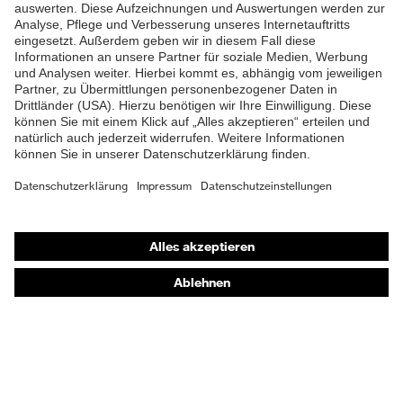
Verschluss
Reißverschluss
Material
Polyester (recycelt)
Oberstoff 1
Shops
Online-Shop für B2B-Kunden
Online-Shop für Personaldienstleister
Online-Shop für Laserschutzprodukte
uvex Optik Shop Fürth
E | 3 Store