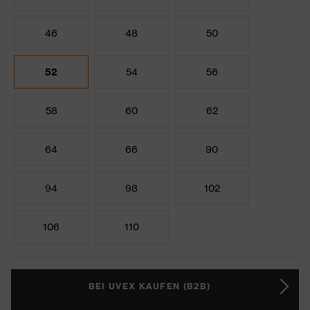
46
48
50
52
54
56
58
60
62
64
66
90
94
98
102
106
110
BEI UVEX KAUFEN (B2B)