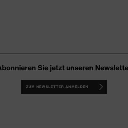
KO-TEX® STANDARD 100 (SH020 208242)
agen, sichtbarer Verschluss
aubig, trocken
00
tramarin
Abonnieren Sie jetzt unseren Newslette
umwolle, Polyester
ZUM NEWSLETTER ANMELDEN
 % Baumwolle, 50 % Polyester
nststoff
gular Fit