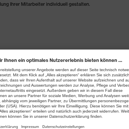
g Ihrer Mitarbeiter individuell gestalten.
llektionen