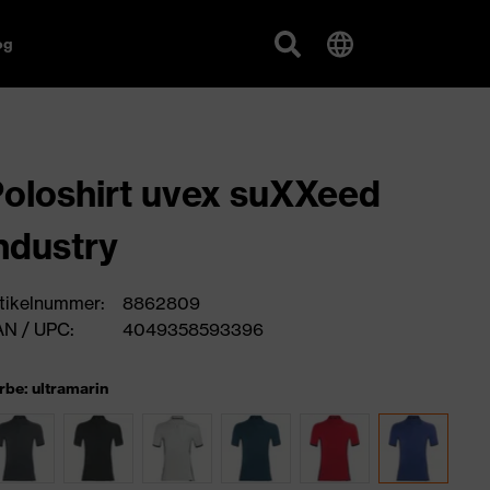
og
oloshirt uvex suXXeed
ndustry
tikelnummer:
8862809
N / UPC:
4049358593396
rbe: ultramarin