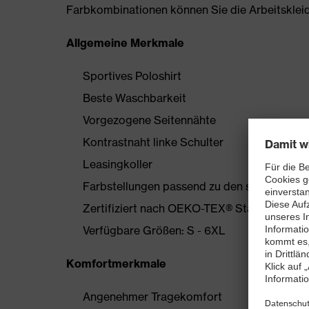
Farbkombinationen können Sie die Arbeitskleidun
Allgemeine Merkmale
Sportives Poloshirt
Beste Waschbarkeit
Vorgezogene Seitennähte
Kontrastnaht linke Schulter
Leasingkoller
Farbstellungen passend zu den suXXeed-Ko
Zertifiziert nach OEKO-TEX® Standard 100
Verfügbare Größen: S - 6XL
Komfortmerkmale
Angenehmer Tragekomfort