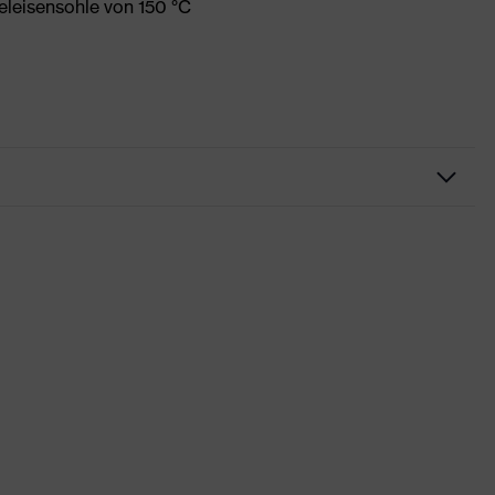
eleisensohle von 150 °C
beitskleidung
irts
ex suXXeed industry
au
rren