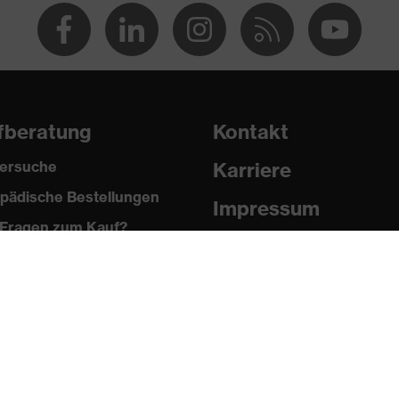
loshirt
opfverschluss
fberatung
Kontakt
ersuche
Karriere
pädische Bestellungen
Impressum
Fragen zum Kauf?
Datenschutz
Newsletter