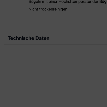
Bügeln mit einer Höchsttemperatur der Büg
Nicht trockenreinigen
Technische Daten
Produktart
Ar
Produkttyp
Sh
Produktart Untertypen
-
Produktfamilie
uv
Farbe
bl
Geschlecht
He