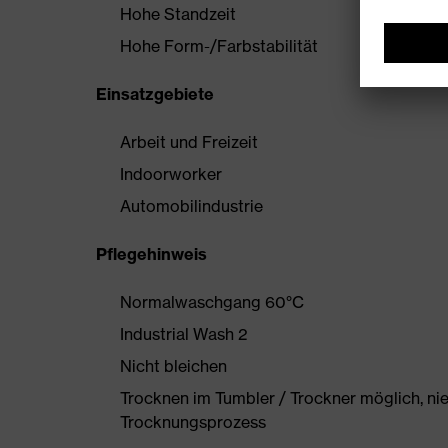
Hohe Standzeit
Hohe Form-/Farbstabilität
Einsatzgebiete
Arbeit und Freizeit
Indoorworker
Automobilindustrie
Pflegehinweis
Normalwaschgang 60°C
Industrial Wash 2
Nicht bleichen
Trocknen im Tumbler / Trockner möglich, ni
Trocknungsprozess