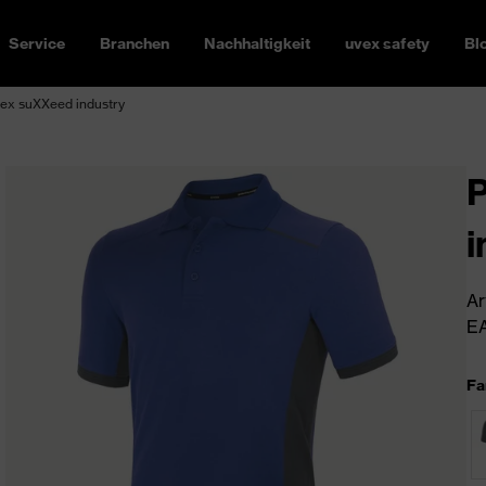
Service
Branchen
Nachhaltigkeit
uvex safety
Bl
vex suXXeed industry
P
i
Ar
EA
Fa