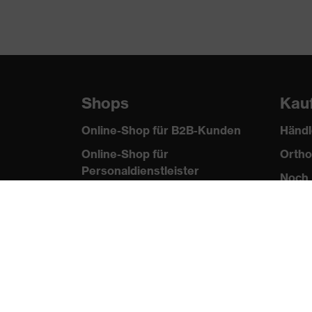
Produkttyp Untertypen
Po
Verschluss
Kn
Shops
Kau
Online-Shop für B2B-Kunden
Händl
Online-Shop für
Ortho
Personaldienstleister
Noch 
Online-Shop für
Laserschutzprodukte
uvex Optik Shop Fürth
E | 3 Store