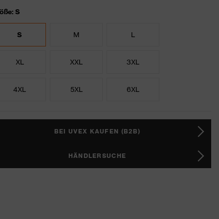
öße: S
S
M
L
XL
XXL
3XL
4XL
5XL
6XL
BEI UVEX KAUFEN (B2B)
HÄNDLERSUCHE