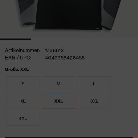
Artikelnummer:
1726813
EAN / UPC:
4049358426458
Größe: XXL
S
M
L
XL
XXL
3XL
4XL