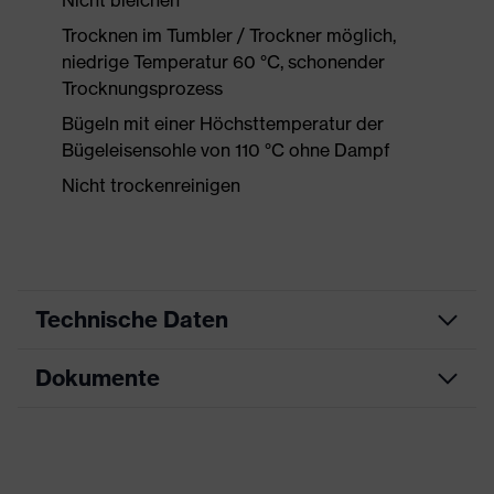
Nicht bleichen
Trocknen im Tumbler / Trockner möglich,
niedrige Temperatur 60 °C, schonender
Trocknungsprozess
Bügeln mit einer Höchsttemperatur der
Bügeleisensohle von 110 °C ohne Dampf
Nicht trockenreinigen
Technische Daten
Dokumente
Produktart
Arbeitskleidung
Produkttyp
Shirts
Datenblatt
Produktart
Schnittschutzkleidung