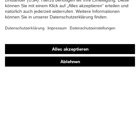
Shops
Online-Shop für B2B-Kunden
Online-Shop für Personaldienstleister
Online-Shop für Laserschutzprodukte
uvex Optik Shop Fürth
E | 3 Store
Kaufberatung
Händlersuche
Orthopädische Bestellungen