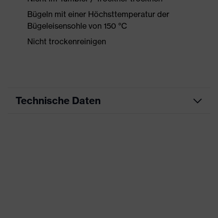
Bügeln mit einer Höchsttemperatur der
Bügeleisensohle von 150 °C
Nicht trockenreinigen
Technische Daten
Produktart
Freizeitkleidung
Produkttyp
Shirts
Produktart
-
Untertypen
Produktfamilie
uvex standalone Shirts