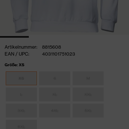
Artikelnummer:
8815608
EAN / UPC:
4031101751023
Größe: XS
XS
S
M
L
XL
XXL
3XL
4XL
5XL
6XL