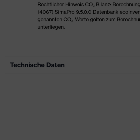
Rechtlicher Hinweis CO₂ Bilanz: Berechnu
14067) SimaPro 9.5.0.0 Datenbank ecoinvent
genannten CO₂-Werte gelten zum Berechnu
unterliegen.
Technische Daten
Produktart
Freizeitkleidung
Produkttyp
Jacke
Produktart Untertypen
-
Produktfamilie
uvex corporate 26
Farbe
schwarz