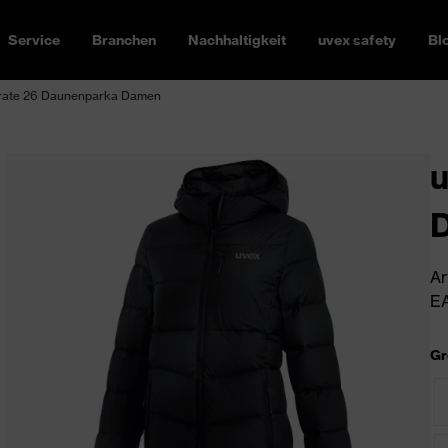
Service
Branchen
Nachhaltigkeit
uvex safety
Bl
rate 26 Daunenparka Damen
u
Ar
EA
Gr