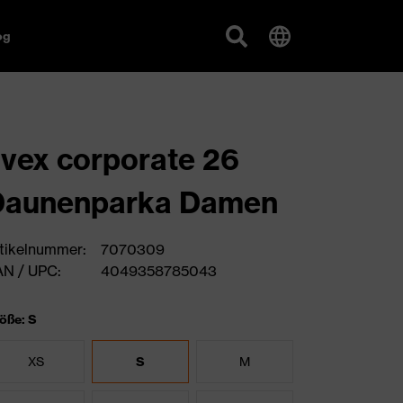
og
vex corporate 26
Daunenparka Damen
tikelnummer:
7070309
N / UPC:
4049358785043
öße: S
XS
S
M