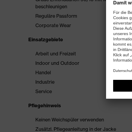
beschleunigen
Reguläre Passform
Corporate Wear
Einsatzgebiete
Arbeit und Freizeit
Indoor und Outdoor
Handel
Industrie
Service
Pflegehinweis
Keinen Weichspüler verwenden
Zusätzl. Pflegeanleitung in der Jacke