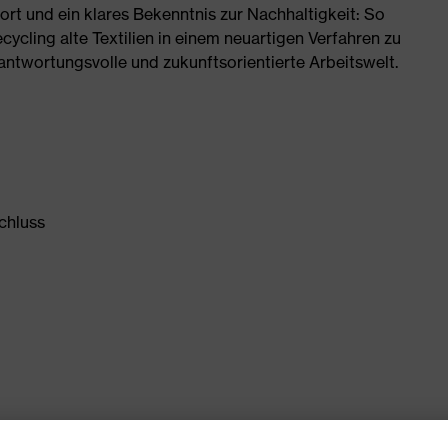
ort und ein klares Bekenntnis zur Nachhaltigkeit: So
cycling alte Textilien in einem neuartigen Verfahren zu
rantwortungsvolle und zukunftsorientierte Arbeitswelt.
schluss
ln aus Gold versehen, um den Trocknungsprozess zu