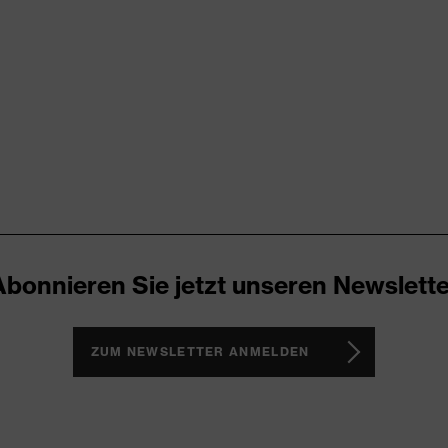
 Frontverschluss, Vielzahl an Taschen (innen/außen), teilweise
), Polyester
Abonnieren Sie jetzt unseren Newslette
ZUM NEWSLETTER ANMELDEN