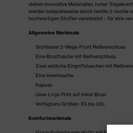
stehen innovative Materialien, hoher Tragekomf
werden beispielsweise durch textile-2-textile re
hochwertigen Stoffen verarbeitet – für eine ve
Allgemeine Merkmale
Sichtbarer 2-Wege-Front Reißverschluss
Eine Brusttasche mit Reißverschluss
Zwei seitliche Eingriffstaschen mit Reißver
Eine Innentasche
Kapuze
Uvex-Logo Print auf linker Brust
Verfügbare Größen: XS bis 3XL
Komfortmerkmale
Graue Entendaunen 90/10 mit Mikropartike