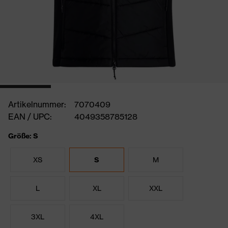
Artikelnummer:
7070409
EAN / UPC:
4049358785128
Größe: S
XS
S
M
L
XL
XXL
3XL
4XL