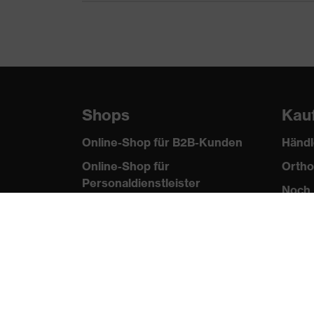
Shops
Kau
Online-Shop für B2B-Kunden
Händl
Online-Shop für
Ortho
Personaldienstleister
Noch 
Online-Shop für
Laserschutzprodukte
uvex Optik Shop Fürth
E | 3 Store