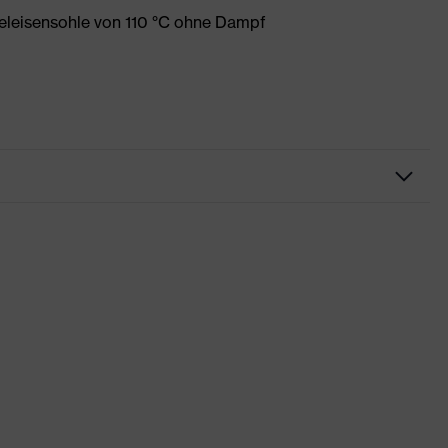
eleisensohle von 110 °C ohne Dampf
Freizeitkleidung
Shirts
-
uvex corporate 26
weiß