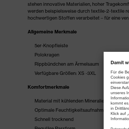
stehen innovative Materialien, hoher Tragekomf
werden beispielsweise durch textile-2-textile re
hochwertigen Stoffen verarbeitet – für eine ve
Allgemeine Merkmale
5er-Knopfleiste
Polokragen
Rippbündchen am Ärmelsaum
Verfügbare Größen: XS -3XL
Komfortmerkmale
Material mit kühlenden Mineralien, welche e
Optimale Feuchtigkeitsaufnahme
Schnell trocknend
Reguläre Passform