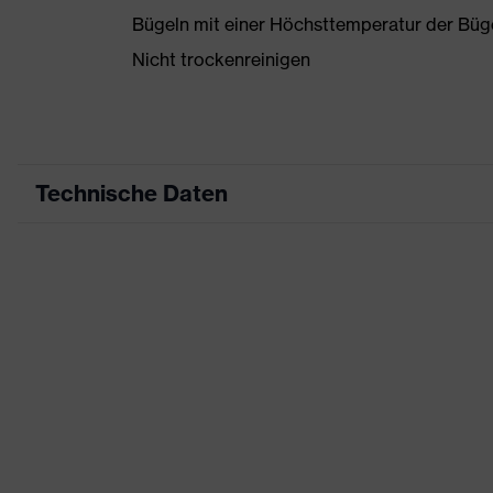
Bügeln mit einer Höchsttemperatur der Büg
Nicht trockenreinigen
Technische Daten
Produktart
Produkttyp
Produktart Untertypen
Produktfamilie
Farbe