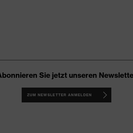
Damen
Kragen
trocken
200
Polyester (recycelt), Baumwolle
Metall
Abonnieren Sie jetzt unseren Newslette
Taillierter Schnitt
ZUM NEWSLETTER ANMELDEN
Poloshirt
Knopfverschluss
55 % Baumwolle, 45 % Polyester (recycelt)