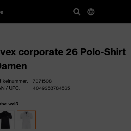
og
vex corporate 26 Polo-Shirt
Damen
tikelnummer:
7071508
N / UPC:
4049358784565
rbe: weiß