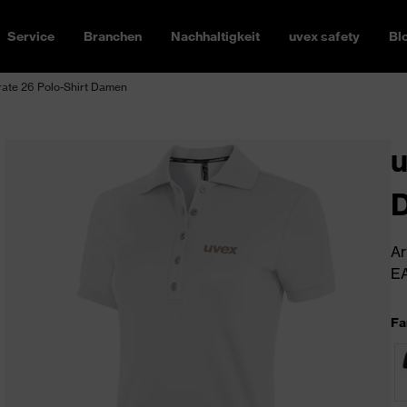
Service
Branchen
Nachhaltigkeit
uvex safety
Bl
rate 26 Polo-Shirt Damen
u
Ar
EA
Fa