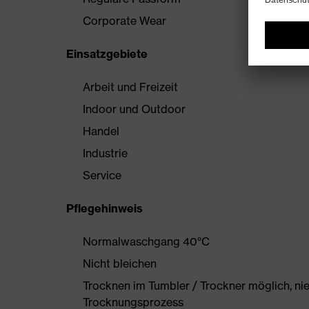
Corporate Wear
Einsatzgebiete
Arbeit und Freizeit
Indoor und Outdoor
Handel
Industrie
Service
Pflegehinweis
Normalwaschgang 40°C
Nicht bleichen
Trocknen im Tumbler / Trockner möglich, ni
Trocknungsprozess