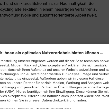
ort und ein klares Bekenntnis zur Nachhaltigkeit: So
cycling alte Textilien in einem neuartigen Verfahren zu
rantwortungsvolle und zukunftsorientierte Arbeitswelt.
benfalls kühlend auf der Haut wirken