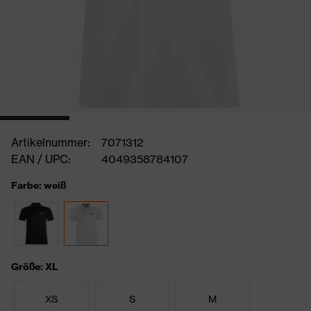
Artikelnummer:
7071312
EAN / UPC:
4049358784107
Farbe: weiß
Größe: XL
XS
S
M