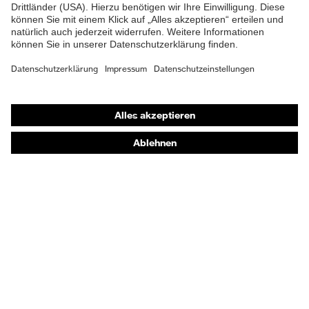
Shops
Online-Shop für B2B-Kunden
Online-Shop für Personaldienstleister
Online-Shop für Laserschutzprodukte
uvex Optik Shop Fürth
E | 3 Store
Kaufberatung
Händlersuche
Orthopädische Bestellungen