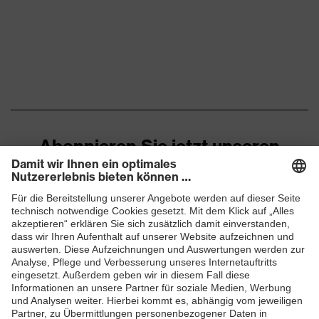
Polyester (recycelt),
Material Oberstoff 1
Baumwolle
Material Verschluss
Metall
Passform
Regular Fit
Produkttyp
Poloshirt
Untertypen
Abonnieren Sie jetzt unseren
Verschluss
Knopfverschluss
Newsletter
Material Oberstoff 1
55 % Baumwolle, 45 %
inkl. Anteil
Polyester (recycelt)
ZUM NEWSLETTER ANMELDEN