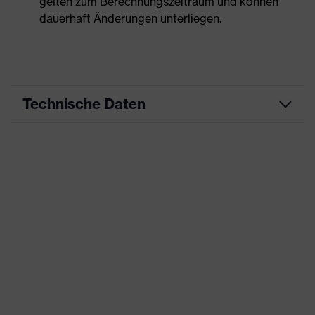
gelten zum Berechnungszeitraum und können
dauerhaft Änderungen unterliegen.
Technische Daten
Produktart
Freizeitkleidung
Produkttyp
Jacke
Produktart
-
Untertypen
Produktfamilie
uvex corporate 26
Farbe
schwarz