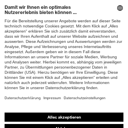
Abonnieren Sie jetzt unseren
Newsletter
Material
Kunststoff
Verschluss
ZUM NEWSLETTER ANMELDEN
Passform
Regular Fit
Produkttyp
Sweatjacke
Untertypen
Verschluss
Reißverschluss
Flächengewicht
285
Oberstoff 1
Shops
Online-Shop für B2B-Kunden