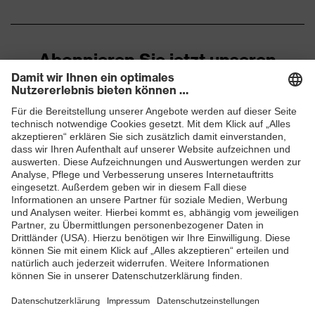
Passform
Regular Fit
Produkttyp Untertypen
T-Shirt
Abonnieren Sie jetzt unseren
Newsletter
ZUM NEWSLETTER ANMELDEN