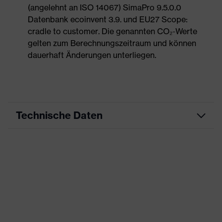
(angelehnt an ISO 14067) SimaPro 9.5.0.0
Datenbank ecoinvent 3.9. und EU27 Scope:
cradle to customer. Die genannten CO₂-Werte
gelten zum Berechnungszeitraum und können
dauerhaft Änderungen unterliegen.
Technische Daten
Produktart
Freizeitkleidung
Produkttyp
Shirts
Produktart Untertypen
-
Produktfamilie
uvex corporate 26