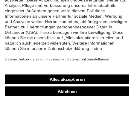
Produkttyp
Wetterjacke
Untertypen
Verschluss
Reißverschluss
Atmungsaktivität
10.000
Norm
EN 343:2019
Shops
Wassersäule
10.000
Online-Shop für B2B-Kunden
Material
Polyester (recycelt)
Oberstoff 1
Online-Shop für Personaldienstleister
Online-Shop für Laserschutzprodukte
Material Folie
Polyester (recycelt)
Oberstoff 1
uvex Optik Shop Fürth
E | 3 Store