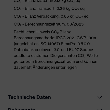
CO₂ - Bilanz Material: 2.13 kg CO₂ eq
CO₂ - Bilanz Transport: 0.26 kg CO₂ eq
CO₂ - Bilanz Verpackung: 0.85 kg CO₂ eq
CO₂ - Berechnungszeitraum: 08/2025
Rechtlicher Hinweis CO₂ Bilanz:
Berechnungsmethode: IPCC 2021 GWP 100a
(angelehnt an ISO 14067) SimaPro 9.5.0.0
Datenbank ecoinvent 3.9. und EU27 Scope:
cradle to customer. Die genannten CO₂-Werte
gelten zum Berechnungszeitraum und können
dauerhaft Änderungen unterliegen.
Technische Daten
Produktart
Schutzkleidung