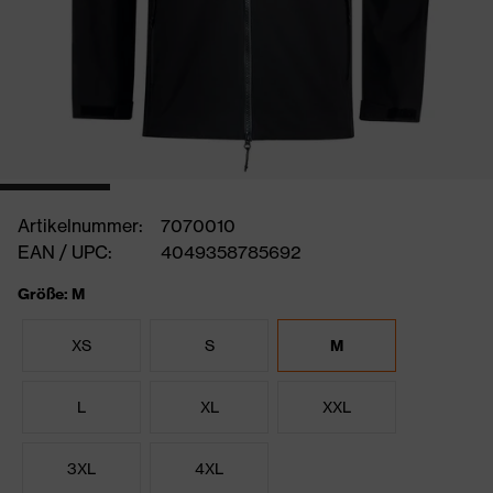
Artikelnummer:
7070010
EAN / UPC:
4049358785692
Größe: M
XS
S
M
L
XL
XXL
3XL
4XL