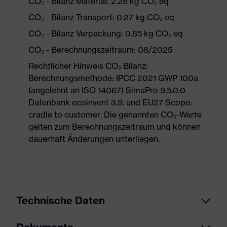
CO₂ - Bilanz Material: 2.28 kg CO₂ eq
CO₂ - Bilanz Transport: 0.27 kg CO₂ eq
CO₂ - Bilanz Verpackung: 0.85 kg CO₂ eq
CO₂ - Berechnungszeitraum: 08/2025
Rechtlicher Hinweis CO₂ Bilanz:
Berechnungsmethode: IPCC 2021 GWP 100a
(angelehnt an ISO 14067) SimaPro 9.5.0.0
Datenbank ecoinvent 3.9. und EU27 Scope:
cradle to customer. Die genannten CO₂-Werte
gelten zum Berechnungszeitraum und können
dauerhaft Änderungen unterliegen.
Technische Daten
Produktart
Schutzkleidung