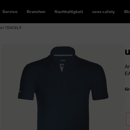
Service
Branchen
Nachhaltigkeit
uvex safety
Bl
hirt TENCEL®
u
Ar
EA
Gr