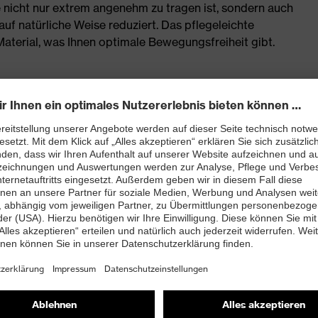
nicht nur extrem angenehm zu tragen ist, sondern auch
uf natürliche Weise reduziert. Das pflegeleichte
Material, was Ihnen optimale Bewegungsfreiheit gibt.
-Qualität mit optimalem Feuchtigkeitsmanagement
tertritt, Armabschlüsse mit Bündchen, körpernahe
L +10 %)
 navy, schwarz, rot
yester (Flächengewicht: ca. 220 g/m²)
d somit auch unerwünschten Gerüchen
 Feuchtigkeitsmanagement