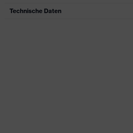
Technische Daten
Produktart
Fr
Produkttyp
Sh
Produktart Untertypen
-
Produktfamilie
uv
Farbe
bl
Geschlecht
He
Zertifikate
O
Ausstattung
Kr