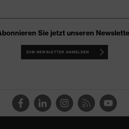
aubig, trocken
20
vy
Abonnieren Sie jetzt unseren Newslette
ocell, Polyester
ZUM NEWSLETTER ANMELDEN
 % Lyocell, 40 % Polyester
nststoff
gular Fit
loshirt
opfverschluss