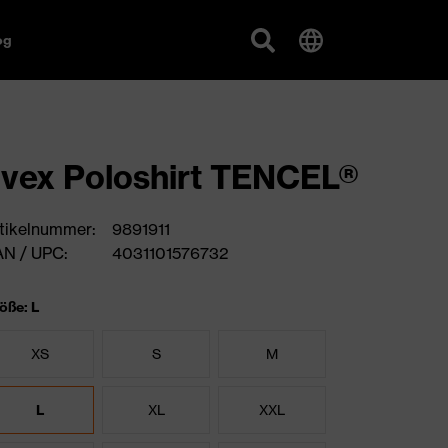
og
vex Poloshirt TENCEL®
tikelnummer:
9891911
N / UPC:
4031101576732
öße: L
XS
S
M
L
XL
XXL