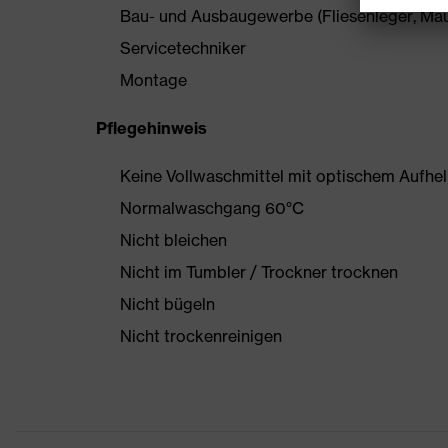
Bau- und Ausbaugewerbe (Fliesenleger, Maur
Servicetechniker
Montage
Pflegehinweis
Keine Vollwaschmittel mit optischem Aufhe
Normalwaschgang 60°C
Nicht bleichen
Nicht im Tumbler / Trockner trocknen
Nicht bügeln
Nicht trockenreinigen