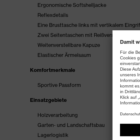
Ergonomische Softshelljacke
Reflexdetails
Eine Brusttasche links mit vertikalem Eingr
Zwei Seitentaschen mit Reißverschluss
Weitenverstellbare Kapuze
Elastischer Ärmelsaum
Komfortmerkmale
Sportive Passform
Einsatzgebiete
Holzverarbeitung
Garten- und Landschaftsbau
Lagerlogistik