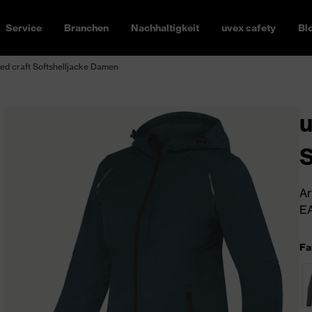
Service
Branchen
Nachhaltigkeit
uvex safety
Bl
ed craft Softshelljacke Damen
u
S
Ar
EA
Fa