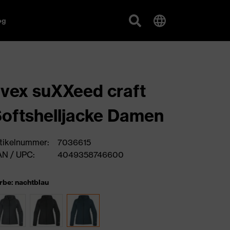
og
vex suXXeed craft
oftshelljacke Damen
tikelnummer:
7036615
N / UPC:
4049358746600
rbe: nachtblau