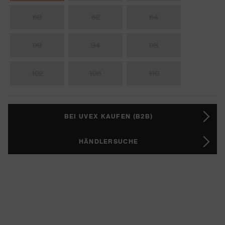
60
62
64
90
94
98
102
106
110
BEI UVEX KAUFEN (B2B)
HÄNDLERSUCHE