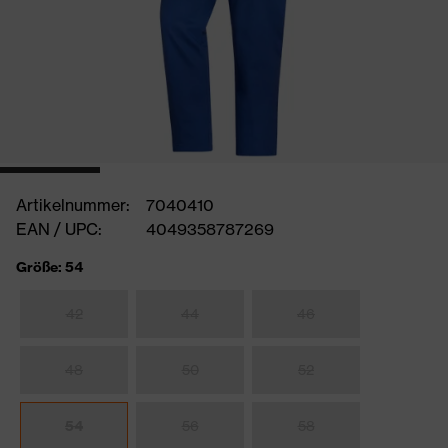
Artikelnummer:
7040410
EAN / UPC:
4049358787269
Größe: 54
42
44
46
48
50
52
54
56
58