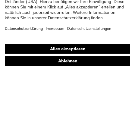
Shops
Online-Shop für B2B-Kunden
Online-Shop für Personaldienstleister
Online-Shop für Laserschutzprodukte
uvex Optik Shop Fürth
E | 3 Store
Kaufberatung
Händlersuche
Orthopädische Bestellungen