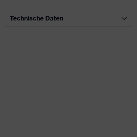
Technische Daten
Produktart
Arbeitskleidung
Produkttyp
Jacke
Produktart
-
Untertypen
Produktfamilie
uvex suXXeed essentials
Farbe
grau
Geschlecht
Herren
Ausstattung
Flexbund