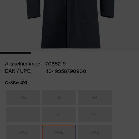
Artikelnummer:
7068215
EAN / UPC:
4049358790900
Größe: 4XL
XS
S
M
L
XL
XXL
3XL
4XL
5XL