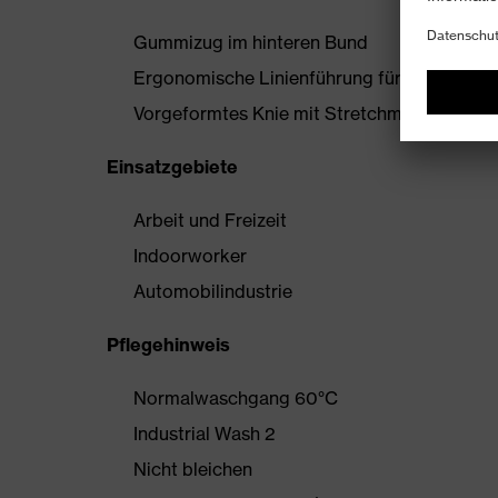
Gummizug im hinteren Bund
Ergonomische Linienführung für mehr Bewe
Vorgeformtes Knie mit Stretchmaterial
Einsatzgebiete
Arbeit und Freizeit
Indoorworker
Automobilindustrie
Pflegehinweis
Normalwaschgang 60°C
Industrial Wash 2
Nicht bleichen