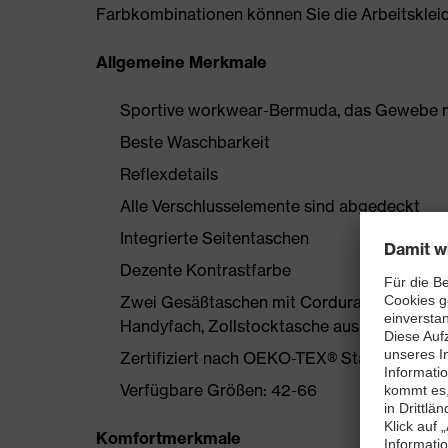
Farbkombinationen können Sie die Arbeitskleidun
Allgemeine Merkmale
Sportive workwear-Bermuda, das Gewebe mi
Beste Waschbarkeit
Reflexdetails
Alle Verschlusselemente sind abgedeckt
Integrierte Seitentaschen
Dezente Kontrastfarbe
Zwei Gesäßtaschen mit Cordura verstärkt, 
Handyfach, Zollstocktasche aus Cordura
Zertifiziert nach OEKO-TEX® Standard 100
Verfügbare Größen: 42-66
Komfortmerkmale