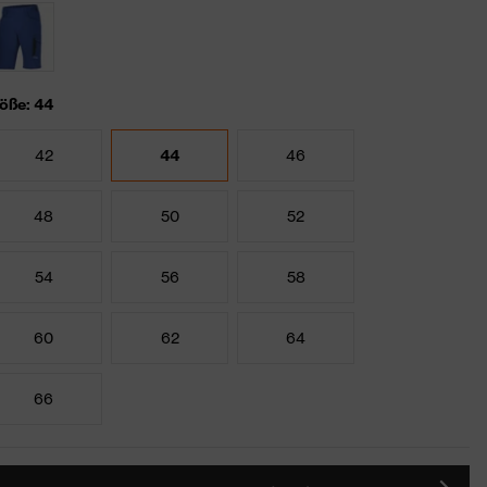
öße: 44
42
44
46
48
50
52
54
56
58
60
62
64
66