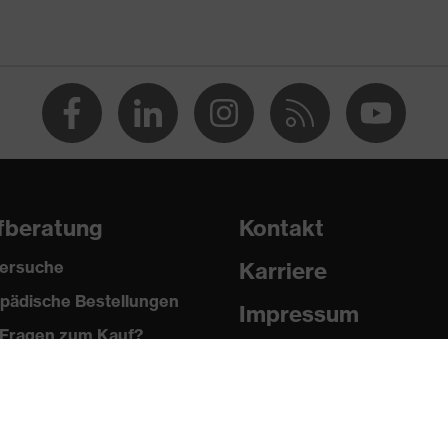
 % Polyester, 2 % Elasthan®
fberatung
Kontakt
ersuche
Karriere
pädische Bestellungen
®, Polyester
Impressum
Fragen zum Kauf?
Datenschutz
 % Polyester, 2 % Elasthan®
Newsletter