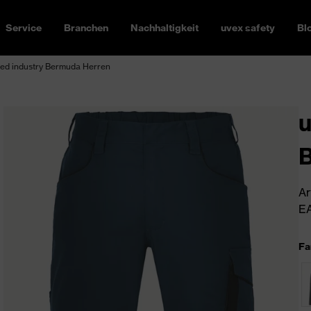
Service
Branchen
Nachhaltigkeit
uvex safety
Bl
ed industry Bermuda Herren
u
Ar
EA
Fa