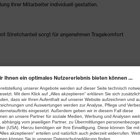
g Ihrer Mitarbeiter individuell gestalten.
t Stretchanteil sorgt für angenehmen Tragekomfort
Schenkeltasche mit hohem Volumen und integriertem