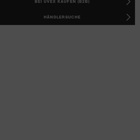
BEI UVEX KAUFEN (B2B)
HÄNDLERSUCHE