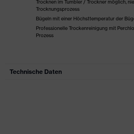
Trocknen im Tumbler / Trockner möglich, ni
Trocknungsprozess
Bügeln mit einer Höchsttemperatur der Büg
Professionelle Trockenreinigung mit Perchl
Prozess
Technische Daten
Produktart
Arbeitskleidung
Produkttyp
Hose
Produktart Untertypen
-
Produktfamilie
uvex suXXeed indus