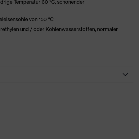
edrige Temperatur 60 °C, schonender
eleisensohle von 150 °C
orethylen und / oder Kohlenwasserstoffen, normaler
try