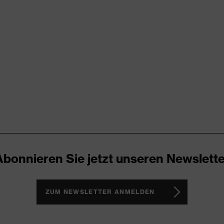
RD 100 (S20-0516)
ende Designelemente, Stretcheinsätze, Vielzahl an Taschen,
Abonnieren Sie jetzt unseren Newslette
ZUM NEWSLETTER ANMELDEN
®, Polyester