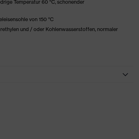
edrige Temperatur 60 °C, schonender
eleisensohle von 150 °C
orethylen und / oder Kohlenwasserstoffen, normaler
try