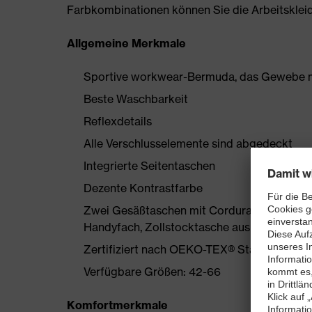
Farbkombinationen können Sie die Arbeitskleidun
Allgemeine Merkmale
Sportive workwear-Bermuda, das Gewebe mi
Beste Waschbarkeit
Reflexdetails
Alle Verschlusselemente sind abgedeckt
Integrierte Seitentaschen
Dezente Kontrastfarbe
Zwei Gesäßtaschen mit Cordura verstärkt, 
Handyfach, Zollstocktasche aus Cordura
Zertifiziert nach OEKO-TEX® Standard 100
Verfügbare Größen: 42-66
Komfortmerkmale