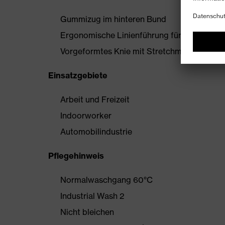
Gummizug im hinteren Bund
Ergonomische Linienführung für mehr Bewe
Vorgeformtes Knie mit Stretchmaterial
Einsatzgebiete
Arbeit und Freizeit
Indoorworker
Automobilindustrie
Pflegehinweis
Normalwaschgang 60°C
Industrial Wash 2
Nicht bleichen