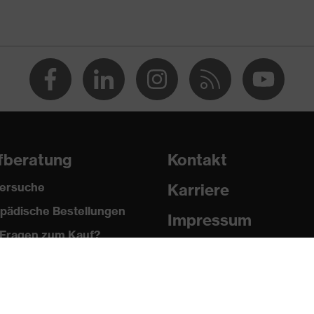
 % Polyester, 2 % Elasthan®
fberatung
Kontakt
ersuche
Karriere
pädische Bestellungen
®, Polyester
Impressum
Fragen zum Kauf?
Datenschutz
 % Polyester, 2 % Elasthan®
Newsletter