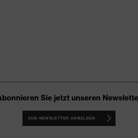
RD 100 (S20-0516)
ende Designelemente, Stretcheinsätze, Vielzahl an Taschen,
Abonnieren Sie jetzt unseren Newslette
ZUM NEWSLETTER ANMELDEN
®, Polyester