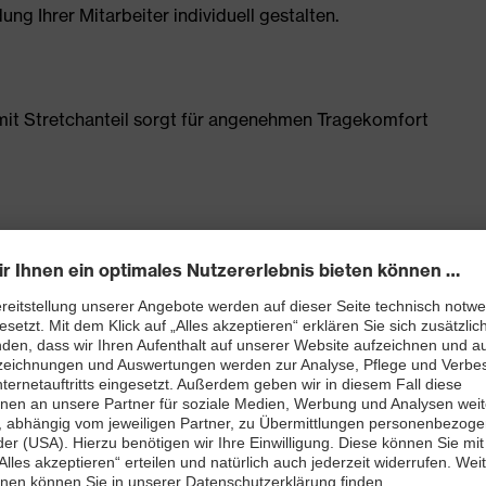
g Ihrer Mitarbeiter individuell gestalten.
t Stretchanteil sorgt für angenehmen Tragekomfort
Schenkeltasche mit hohem Volumen und integriertem