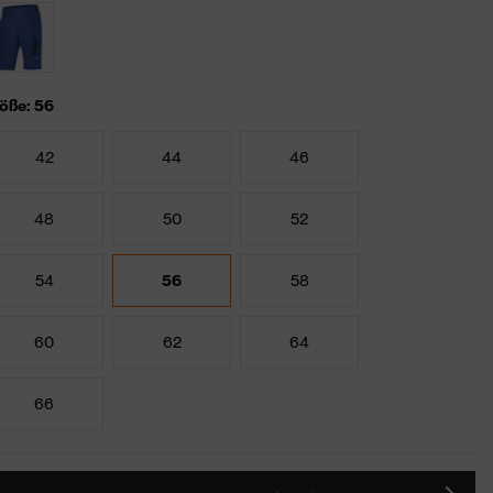
öße: 56
42
44
46
48
50
52
54
56
58
60
62
64
66