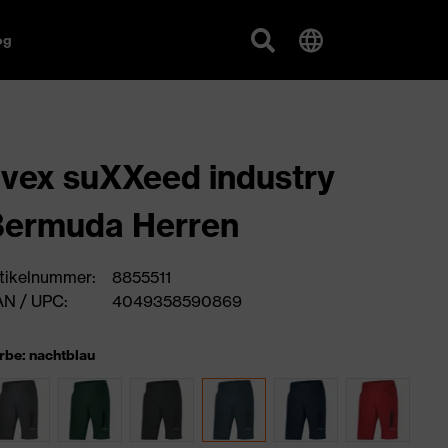
og
vex suXXeed industry
Bermuda Herren
tikelnummer:
8855511
N / UPC:
4049358590869
rbe: nachtblau