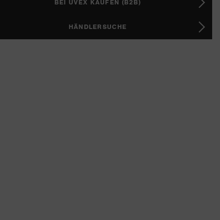
BEI UVEX KAUFEN (B2B)
HÄNDLERSUCHE