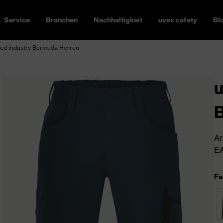
Service
Branchen
Nachhaltigkeit
uvex safety
Bl
ed industry Bermuda Herren
u
Ar
EA
Fa