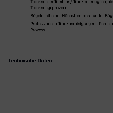
Trocknen im Tumbler / Trockner möglich, ni
Trocknungsprozess
Bügeln mit einer Höchsttemperatur der Büg
Professionelle Trockenreinigung mit Perchl
Prozess
Technische Daten
Produktart
Arbeitskleidung
Produkttyp
Hose
Produktart Untertypen
-
Produktfamilie
uvex suXXeed indus