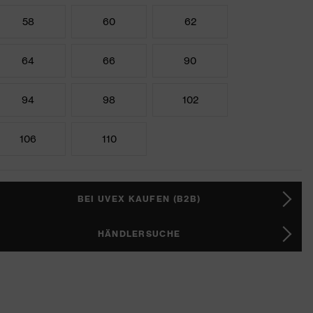
58
60
62
64
66
90
94
98
102
106
110
BEI UVEX KAUFEN (B2B)
HÄNDLERSUCHE