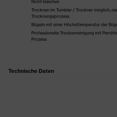
Nicht bleichen
Trocknen im Tumbler / Trockner möglich, ni
Trocknungsprozess
Bügeln mit einer Höchsttemperatur der Büg
Professionelle Trockenreinigung mit Perchl
Prozess
Technische Daten
Produktart
Arbeitskleidung
Produkttyp
Hose
Produktart Untertypen
-