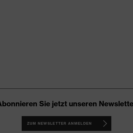
try
RD 100 (S20-0516)
ende Designelemente, Stretcheinsätze, Vielzahl an Taschen,
Abonnieren Sie jetzt unseren Newslette
ZUM NEWSLETTER ANMELDEN
®, Polyester