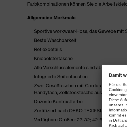
Farbkombinationen können Sie die Arbeitskleidun
Allgemeine Merkmale
Sportive workwear-Hose, das Gewebe mit S
Beste Waschbarkeit
Reflexdetails
Kniepolstertasche
Alle Verschlusselemente sind abgedeckt
Integrierte Seitentaschen
Zwei Gesäßtaschen mit Cordura verstärkt, 
Handyfach, Zollstocktasche aus Cordura
Dezente Kontrastfarbe
Zertifiziert nach OEKO-TEX® Standard 100
Verfügbare Größen: 23-32; 42-66 und 90-11