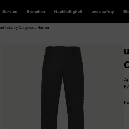
Service
Branchen
Nachhaltigkeit
uvex safety
Bl
ed industry Cargohose Herren
u
C
Ar
EA
Fa