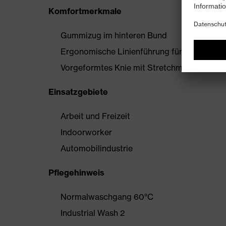
Komfortmerkmale
Gummizug im hinteren Bund
Ergonomische Linienführung für mehr Bewe
Vorgeformtes Knie mit Stretchmaterial
Einsatzgebiete
Arbeit und Freizeit
Indoorworker
Automobilindustrie
Pflegehinweis
Normalwaschgang 60°C
Industrial Wash 2