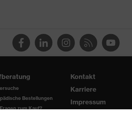
 % Polyester, 2 % Elasthan®
fberatung
Kontakt
ersuche
Karriere
pädische Bestellungen
®, Polyester
Impressum
Fragen zum Kauf?
Datenschutz
 % Polyester, 2 % Elasthan®
Newsletter