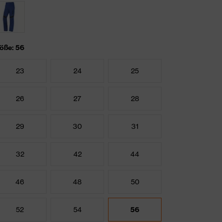
öße: 56
23
24
25
26
27
28
29
30
31
32
42
44
46
48
50
52
54
56