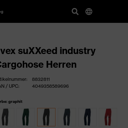
og
vex suXXeed industry
argohose Herren
tikelnummer:
8832811
N / UPC:
4049358589696
rbe: graphit