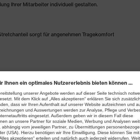
g Ihrer Mitarbeiter individuell gestalten.
tretchanteil sorgt für angenehmen Tragekomfort
Schenkeltasche mit hohem Volumen und integriertem
0