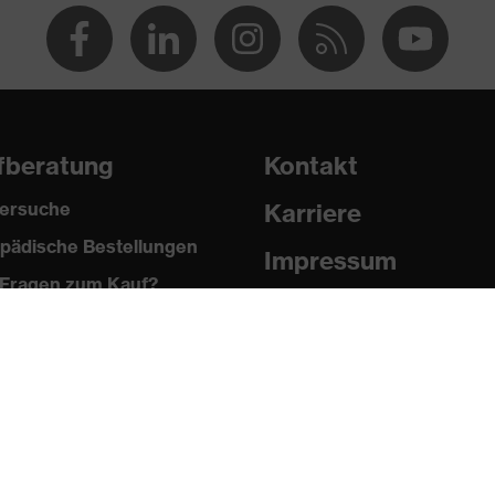
ester, 2 % Elasthan®
fberatung
Kontakt
ersuche
Karriere
pädische Bestellungen
Impressum
Fragen zum Kauf?
Datenschutz
Newsletter