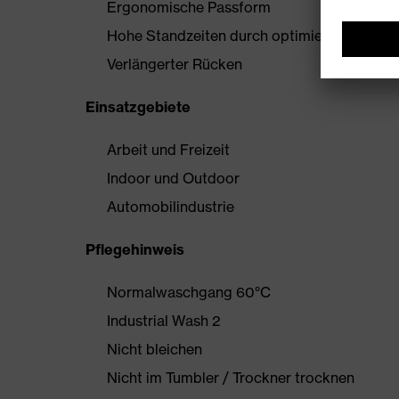
Ergonomische Passform
Hohe Standzeiten durch optimierten Materia
Verlängerter Rücken
Einsatzgebiete
Arbeit und Freizeit
Indoor und Outdoor
Automobilindustrie
Pflegehinweis
Normalwaschgang 60°C
Industrial Wash 2
Nicht bleichen
Nicht im Tumbler / Trockner trocknen