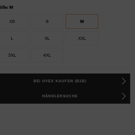
öße: M
XS
S
M
L
XL
XXL
3XL
4XL
BEI UVEX KAUFEN (B2B)
HÄNDLERSUCHE