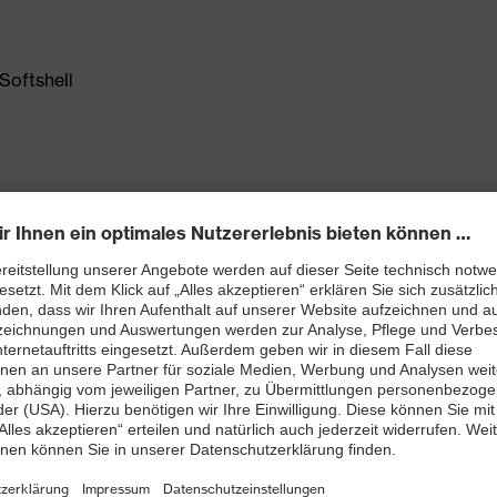
Softshell
s