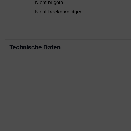
Nicht bügeln
Nicht trockenreinigen
Technische Daten
Produktart
Arbeitskleidung
Produkttyp
Weste
Produktart
-
Untertypen
Produktfamilie
uvex suXXeed industry
Farbe
grau