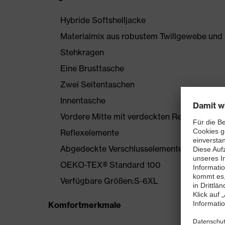
Hybride Softshelljacke
Materialmix aus robustem Twillgewebe und 
Stehkragen
Eine Brusttasche
Zwei Seitentaschen
Innentasche
Vordere Mitte mit verdeckten Reißverschlus
Reflexelemente
Abgedeckte Verschlusselemente
OEKO-TEX® Standard 100
Verfügbare Größen:S-6XL
Komfortmerkmale