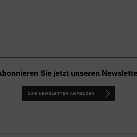
 (S20-0516)
reflektierende Designelemente, Stehkragen, Stretcheinsätze,
 verlängertes Rückenteil, Vielzahl an Taschen (innen/außen),
Abonnieren Sie jetzt unseren Newslette
ZUM NEWSLETTER ANMELDEN
ester