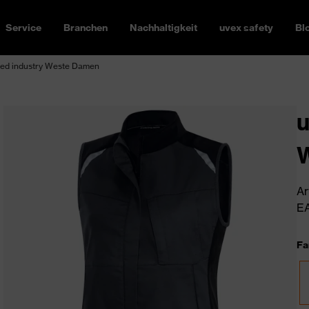
Service
Branchen
Nachhaltigkeit
uvex safety
Bl
ed industry Weste Damen
u
Ar
EA
Fa