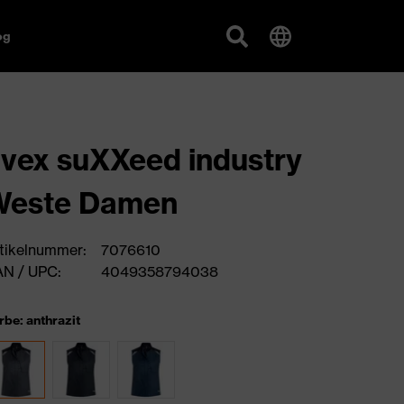
og
vex suXXeed industry
Weste Damen
tikelnummer:
7076610
N / UPC:
4049358794038
rbe: anthrazit