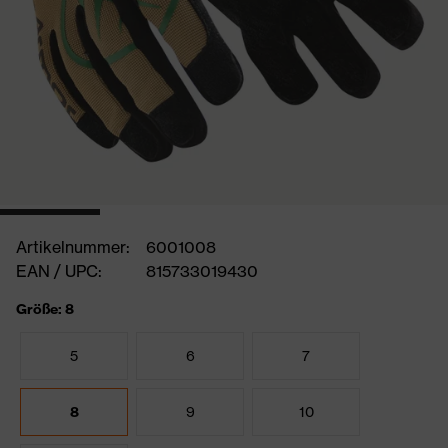
Artikelnummer:
6001008
EAN / UPC:
815733019430
Größe: 8
5
6
7
8
9
10