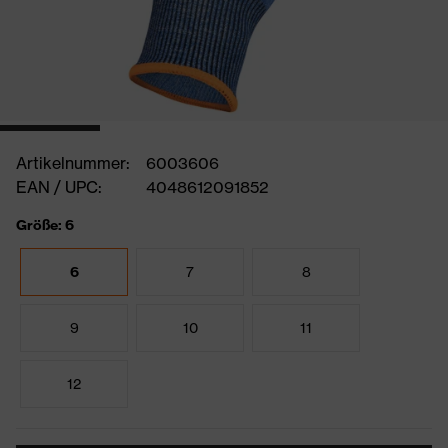
Artikelnummer:
6003606
EAN / UPC:
4048612091852
Größe: 6
6
7
8
9
10
11
12