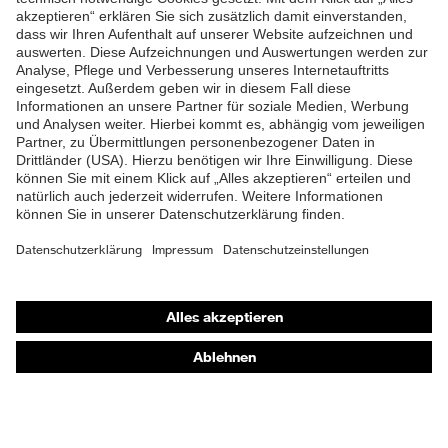
Ladungspotentialen, Schutz
ZUM NEWSLETTER ANMELDEN
elektrostatische
vor zündfähiger Entladung
Risiken
(Explosionen)
Schutz vor Abschürfungen,
Schutz mechanische
Schutz vor Risswunden,
Risiken
Schutz vor
Schnittverletzungen
EN 16350:2014, EN
Norm
388:2016 + A1:2018, EN
ISO 21420:2020
Shops
Online-Shop für B2B-Kunden
Online-Shop für Personaldienstleister
Online-Shop für Laserschutzprodukte
uvex Optik Shop Fürth