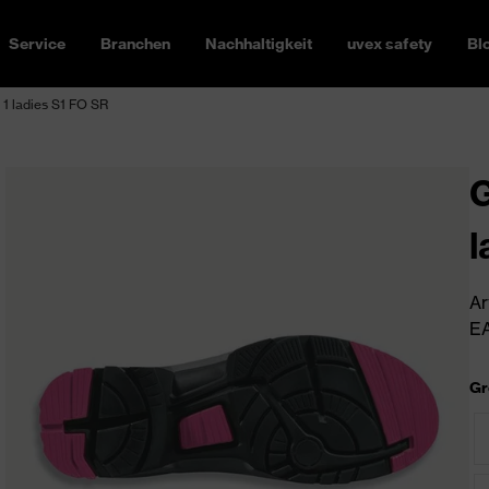
Service
Branchen
Nachhaltigkeit
uvex safety
Bl
1 ladies S1 FO SR
G
l
Ar
EA
Gr