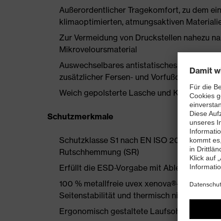
Außerordentlicher Tragekomfort, zu dem ein
klimaoptimierten, atmungsaktiven Materialie
Zur Vermeidung von Druckstellen nahezu na
Mikroveloursmaterial
Auswechselbares antistatisches Komfortfuß
zusätzlicher Fersen- und Vorfußdämpfung
Weich gepolsterte Lasche und Kragen
Schutzmerkmale
Schutzklasse S1 nach EN ISO 20345:2022 +
Rutschhemmung (SR)
Erfüllt die ESD-Vorgabe mit Ableitwiderst
100 % metallfreie uvex xenova®-Zehenschut
Seitenstabilität und thermisch nicht leitend
Ergonomisch gestaltete Laufsohle aus Zwe