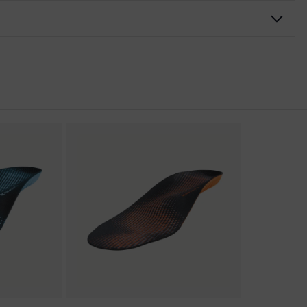
rungen
er Aufladung (ESD) mit einem Ableitwiderstand kleiner 100
kappe