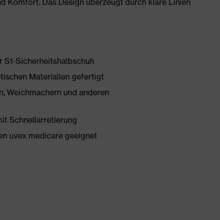
nd Komfort. Das Design überzeugt durch klare Linien
er S1-Sicherheitshalbschuh
tischen Materialien gefertigt
onen, Weichmachern und anderen
mit Schnellarretierung
en uvex medicare geeignet