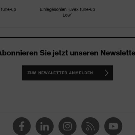
 tune-up
Einlegesohlen "uvex tune-up
Low"
icare+, uvex xenova®-System
ker
eschlossener Fersenbereich, Im Sohlenverlauf integrierter
Abonnieren Sie jetzt unseren Newslette
ohle, Profilierte Sohle, Weich gepolsterte Lasche, Weich
uss
ZUM NEWSLETTER ANMELDEN
(PU/PU)
ES)