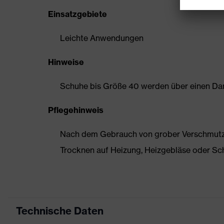
Einsatzgebiete
Leichte Anwendungen
Hinweise
Schuhe bis Größe 40 werden über einen Dam
Pflegehinweis
Nach dem Gebrauch von grober Verschmutzun
Trocknen auf Heizung, Heizgebläse oder Sc
Technische Daten