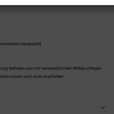
enleisten hergestellt
g befreien und mit handelsüblichen Mitteln pflegen
huhtrockner wird nicht empfohlen