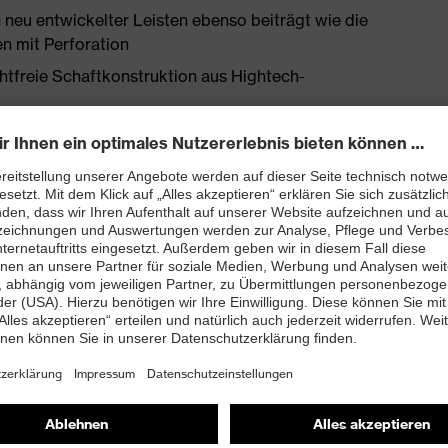
 neu entwickelter Leisten ebenso beiträgt wie die
n mit Perforation
htfreie Schaftkonstruktion aus Hightech-
bett mit Feuchtigkeitstransportsystem und
 A1:2024 mit Zusatzkennzeichnung für sehr gute
and kleiner 100 Megaohm
zkappe – kompakt, anatomisch geformt, mit guter
idichten-Polyurethan mit sehr guter Rutschhemmung