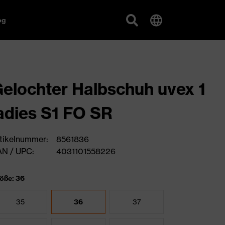
og
elochter Halbschuh uvex 1
adies S1 FO SR
tikelnummer:
8561836
N / UPC:
4031101558226
öße: 36
35
36
37