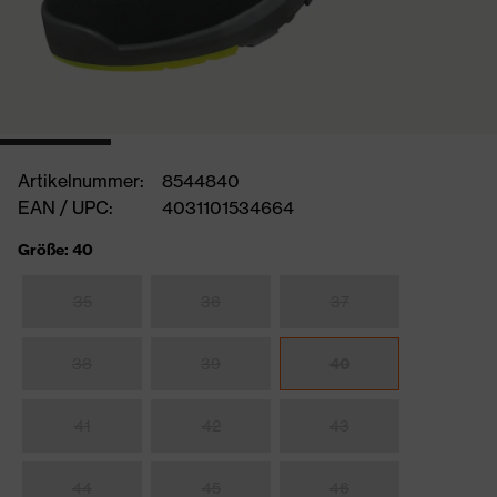
Artikelnummer:
8544840
EAN / UPC:
4031101534664
Größe: 40
35
36
37
38
39
40
41
42
43
44
45
46