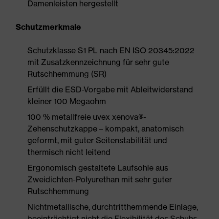
Damenleisten hergestellt
Schutzmerkmale
Schutzklasse S1 PL nach EN ISO 20345:2022
mit Zusatzkennzeichnung für sehr gute
Rutschhemmung (SR)
Erfüllt die ESD-Vorgabe mit Ableitwiderstand
kleiner 100 Megaohm
100 % metallfreie uvex xenova®-
Zehenschutzkappe – kompakt, anatomisch
geformt, mit guter Seitenstabilität und
thermisch nicht leitend
Ergonomisch gestaltete Laufsohle aus
Zweidichten-Polyurethan mit sehr guter
Rutschhemmung
Nichtmetallische, durchtritthemmende Einlage,
beeinträchtigt nicht die Flexibilität des Schuhs