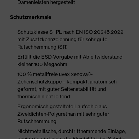
Damenleisten hergestellt
Schutzmerkmale
Schutzklasse S1 PL nach EN ISO 20345:2022
mit Zusatzkennzeichnung für sehr gute
Rutschhemmung (SR)
Erfüllt die ESD-Vorgabe mit Ableitwiderstand
kleiner 100 Megaohm
100 % metallfreie uvex xenova®-
Zehenschutzkappe – kompakt, anatomisch
geformt, mit guter Seitenstabilität und
thermisch nicht leitend
Ergonomisch gestaltete Laufsohle aus
Zweidichten-Polyurethan mit sehr guter
Rutschhemmung
Nichtmetallische, durchtritthemmende Einlage,
beeinträchtigt nicht die Flexibilität des Schuhs