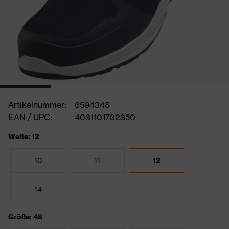
Artikelnummer:
6594348
EAN / UPC:
4031101732350
Weite: 12
10
11
12
14
Größe: 48