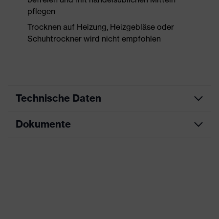
pflegen
Trocknen auf Heizung, Heizgebläse oder
Schuhtrockner wird nicht empfohlen
Technische Daten
Dokumente
Produktart
Sicherheitsschuh
Produkttyp
Halbschuhe
Maßtabelle
Produktfamilie
uvex 1 sport
Datenblatt
Schutzklasse
S1P
CE Konformitätserklärung
Farbe
schwarz