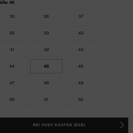
öße: 45
35
36
37
38
39
40
41
42
43
44
45
46
47
48
49
50
51
52
BEI UVEX KAUFEN (B2B)