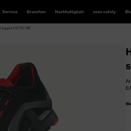
Service
Branchen
Nachhaltigkeit
uvex safety
Bl
d support S1 FO SR
H
s
Ar
EA
We