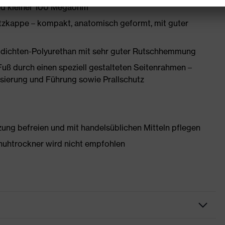
and kleiner 100 Megaohm
zkappe – kompakt, anatomisch geformt, mit guter
idichten-Polyurethan mit sehr guter Rutschhemmung
Fuß durch einen speziell gestalteten Seitenrahmen –
isierung und Führung sowie Prallschutz
g befreien und mit handelsüblichen Mitteln pflegen
huhtrockner wird nicht empfohlen