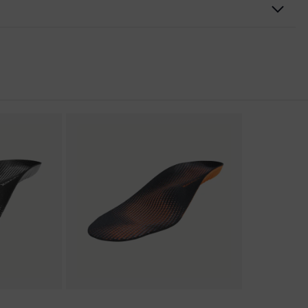
rungen
er Aufladung (ESD) mit einem Ableitwiderstand kleiner 100
kappe