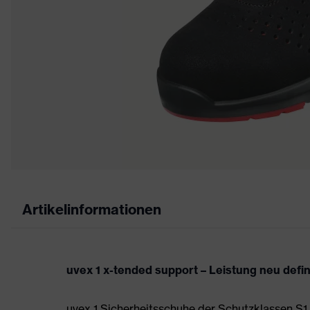
Artikelinformationen
uvex 1 x-tended support – Leistung neu defi
uvex 1 Sicherheitsschuhe der Schutzklassen S