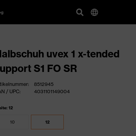
og
albschuh uvex 1 x-tended
upport S1 FO SR
tikelnummer:
8512945
N / UPC:
4031101149004
ite: 12
10
12