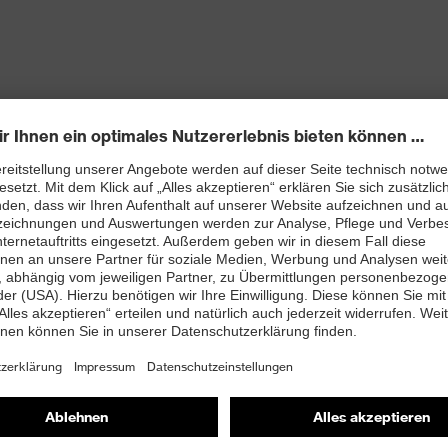
 neu entwickelter Leisten ebenso beiträgt wie die
n mit Perforation
htfreie Schaftkonstruktion aus Hightech-
bett mit Feuchtigkeitstransportsystem und
enleisten hergestellt
 A1:2024 mit Zusatzkennzeichnung für sehr gute