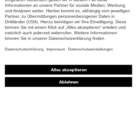
Material
Kunststoff
Zehenkappe
EN ISO 20345:2022 +
Norm
A1:2024
Obermaterial
Leder
Shops
Schutz chemische
Öl- und Benzinbeständigkeit
Online-Shop für B2B-Kunden
Risiken
(FO)
Online-Shop für Personaldienstleister
Schutz elektrische
Online-Shop für Laserschutzprodukte
Antistatik (A)
Risiken
uvex Optik Shop Fürth
Beständigkeit des
E | 3 Store
Schutz
Schuhoberteils gegen
Feuchtigkeit
Wasserdurchtritt und -
aufnahme (WRU)
Kaufberatung