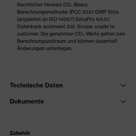
Rechtlicher Hinweis CO₂ Bilanz:
Berechnungsmethode: IPCC 2021 GWP 100a
(angelehnt an ISO 14067) SimaPro 9.6.0.1
Datenbank ecoinvent 3.10. Scope: cradle to
customer. Die genannten CO₂-Werte gelten zum
Berechnungszeitraum und können dauerhaft
Änderungen unterliegen.
Technische Daten
Dokumente
Produktart
Sicherheitsschuh
Produkttyp
Halbschuhe
Maßtabelle
Produktfamilie
uvex 2
Datenblatt
Zubehör