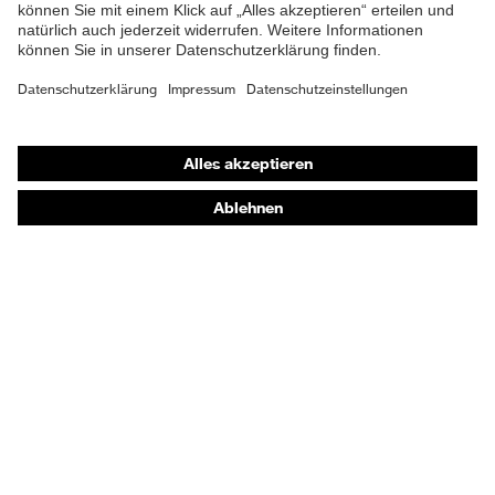
EN ISO 20345:2022 +
Norm
A1:2024
Obermaterial
Mikrovelours
Shops
Schutz chemische
Öl- und Benzinbeständigkeit
Online-Shop für B2B-Kunden
Risiken
(FO)
Online-Shop für Personaldienstleister
Schutz elektrische
Online-Shop für Laserschutzprodukte
Antistatik (A)
Risiken
uvex Optik Shop Fürth
Schutz
Durchtritthemmung (P),
E | 3 Store
mechanische
Energieaufnahmevermögen
Risiken
im Fersenbereich (E)
Kaufberatung
Sohle
uvex 2
Händlersuche
Elastischer Schnürsenkel mit
Verschluss
Orthopädische Bestellungen
Schnellverschluss