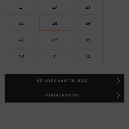
41
42
43
44
45
46
47
48
49
50
51
52
BEI UVEX KAUFEN (B2B)
HÄNDLERSUCHE