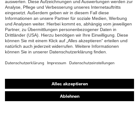
Produkt 2017", Plus X Award
Awards
2016/2017 "Innovation, High
Quality, Design,
Funktionalität, Ergonomie"
Klimakomfortfußbett uvex
Fußbett
1/uvex 2
Futter
Distance-Mesh
Shops
Lieferumfang
1 Paar Sicherheitsschuhe
Online-Shop für B2B-Kunden
Zweidichten-Polyurethan
Material Sohle
Online-Shop für Personaldienstleister
(PU/PU)
Online-Shop für Laserschutzprodukte
Material
Polyurethan (PU)
uvex Optik Shop Fürth
Überkappe
E | 3 Store
Material Verschluss
Kunststoff