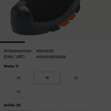
Artikelnummer:
6500235
EAN / UPC:
4031101652689
Weite: 11
10
11
12
14
Größe: 35