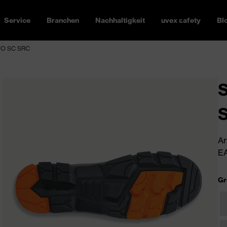
Service
Branchen
Nachhaltigkeit
uvex safety
Bl
 FO SC SRC
S
Ar
EA
Gr