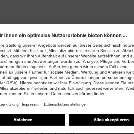
 neu entwickelter Leisten ebenso beiträgt wie die
en (uvex climazone)
htfreie Schaftkonstruktion aus Hightech-
bett mit Feuchtigkeitstransportsystem und
mit Zusatzkennzeichnung für sehr gute
and kleiner 100 Megaohm