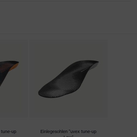
er Aufladung (ESD) mit einem Ableitwiderstand kleiner 100
kappe
nova® Zwischensohle
 tune-up
Einlegesohlen "uvex tune-up