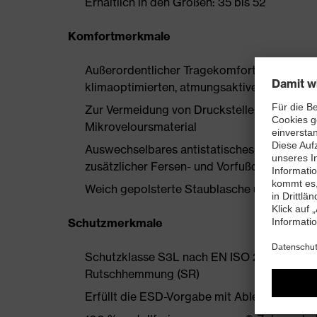
Erhältlich in den Größen: 35 bis 52
Komfortmerkmale
Außerordentlicher Tragekomfort, zu dem ein
klimaoptimierten, atmungsaktiven Materiali
Zur Vermeidung von Druckstellen nahezu na
Mikroveloursmaterial
Auswechselbares antistatisches Komfortfuß
zusätzlicher Fersen- und Vorfußdämpfung
Weich gepolsterte Staublasche und Kragen
Schutzmerkmale
Schutzklasse S3L nach EN ISO 20345:2022 
Rutschhemmung (SR)
Erfüllt die ESD-Vorgabe mit Ableitwiderst