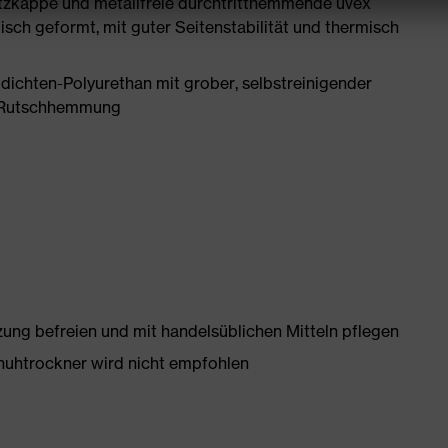
tzkappe und metallfreie durchtritthemmende uvex
ch geformt, mit guter Seitenstabilität und thermisch
ichten-Polyurethan mit grober, selbstreinigender
te Rutschhemmung
g befreien und mit handelsüblichen Mitteln pflegen
huhtrockner wird nicht empfohlen