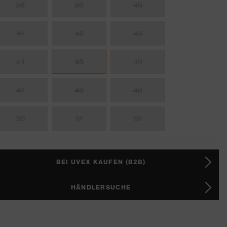
38
39
40
41
42
43
44
45
46
47
48
49
50
51
52
BEI UVEX KAUFEN (B2B)
HÄNDLERSUCHE