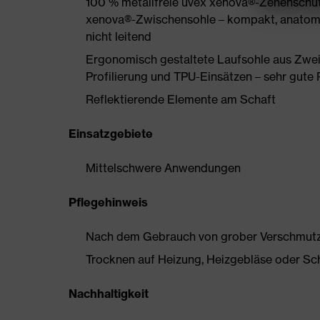
100 % metallfreie uvex xenova®-Zehenschu
xenova®-Zwischensohle – kompakt, anatomis
nicht leitend
Ergonomisch gestaltete Laufsohle aus Zweid
Profilierung und TPU-Einsätzen – sehr gu
Reflektierende Elemente am Schaft
Einsatzgebiete
Mittelschwere Anwendungen
Pflegehinweis
Nach dem Gebrauch von grober Verschmutzun
Trocknen auf Heizung, Heizgebläse oder Sc
Nachhaltigkeit