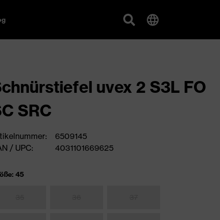
og
chnürstiefel uvex 2 S3L FO
SC SRC
tikelnummer:
6509145
N / UPC:
4031101669625
öße: 45
35
36
37