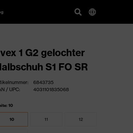
og
vex 1 G2 gelochter
albschuh S1 FO SR
tikelnummer:
6843735
N / UPC:
4031101835068
ite: 10
10
11
12