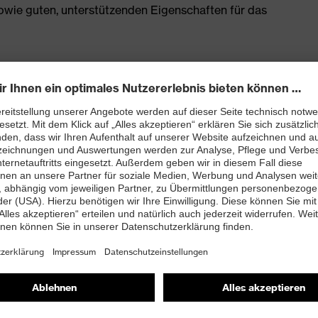
owie guten, unterstützenden Eigenschaften für das
enleisten hergestellt
rj mit besten Dämpfungseigenschaften im Vorfuß und
ergie (Rebound) über die gesamte Zwischensohle und
 Fersenkorb
 TPU-Laufsohle setzt neueste biomechanische
 dadurch sehr rutschhemmend, die Profilierung eignet
trieböden
and kleiner 100 Megaohm
nova®-Zehenschutzkappe – kompakt, anatomisch
misch nicht leitend, für mehr Zehenfreiheit und optimale