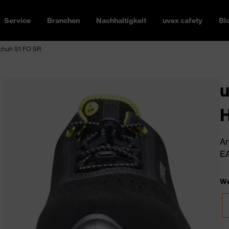
Service
Branchen
Nachhaltigkeit
uvex safety
Bl
schuh S1 FO SR
u
H
Ar
EA
We