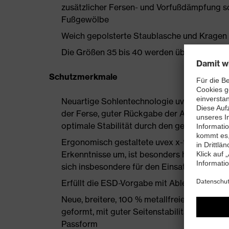
zusätzlicher Fersen- und Vorfußdämpfung s
Fußgewölbe
Weich gepolsterte Staublasche und Kragen
Die Größen 35 bis 40 werden über einen Dam
Schutzmerkmale
Neuartige Sohlentechnologie uvex i-PUREn
der Ferse, guter Rückgabe der Auftrittsen
optimale Stabilität durch den geschäumten
Ergonomisch gestaltete uvex x-tended grip
Erkenntnisse um, ist besonders haltbar und
sich insbesondere für den Einsatz auf Indus
Erfüllt die ESD-Vorgabe mit Ableitwiderst
Neue, breitere, 100 % metallfreie uvex xe
geformt, mit guter Seitenstabilität und ther
Passform