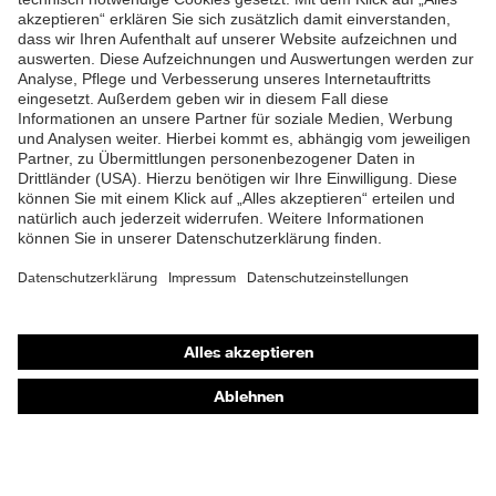
Weich gepolsterte
ZUM NEWSLETTER ANMELDEN
Staublasche, Weich
gepolsterter
Schaftabschluss
Klimakomfortfußbett uvex 1
Fußbett
G2
Futter
Distance-Mesh
Lieferumfang
1 Paar Sicherheitsschuhe
Marketingfarbe
lime
Shops
Zweidichten-PU/TPU uvex
Online-Shop für B2B-Kunden
Material Sohle
x-tended grip
Online-Shop für Personaldienstleister
Gummi (GU), Polyester
Online-Shop für Laserschutzprodukte
Material Verschluss
(PES)
uvex Optik Shop Fürth