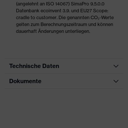
(angelehnt an ISO 14067) SimaPro 9.5.0.0
Datenbank ecoinvent 3.9. und EU27 Scope:
cradle to customer. Die genannten CO₂-Werte
gelten zum Berechnungszeitraum und können
dauerhaft Änderungen unterliegen.
Technische Daten
Dokumente
Produktart
Sicherheitsschuh
Produkttyp
Halbschuhe
Maßtabelle
Produktfamilie
uvex 1 G2
Datenblatt
Schutzklasse
S2
CE Konformitätserklärung