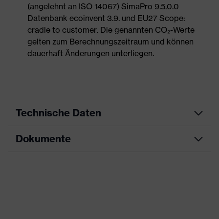
(angelehnt an ISO 14067) SimaPro 9.5.0.0
Datenbank ecoinvent 3.9. und EU27 Scope:
cradle to customer. Die genannten CO₂-Werte
gelten zum Berechnungszeitraum und können
dauerhaft Änderungen unterliegen.
Technische Daten
Dokumente
Produktart
Sicherheitsschuh
Produkttyp
Halbschuhe
Maßtabelle
Produktfamilie
uvex 1 G2
Datenblatt
Schutzklasse
S2
CE Konformitätserklärung