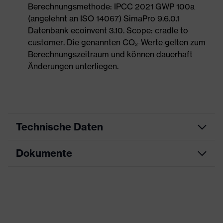
Berechnungsmethode: IPCC 2021 GWP 100a
(angelehnt an ISO 14067) SimaPro 9.6.0.1
Datenbank ecoinvent 3.10. Scope: cradle to
customer. Die genannten CO₂-Werte gelten zum
Berechnungszeitraum und können dauerhaft
Änderungen unterliegen.
Technische Daten
Dokumente
Produktart
Sicherheitsschuh
Produkttyp
Sandalen
Maßtabelle
Produktfamilie
uvex 1 G2
Datenblatt
Schutzklasse
S1