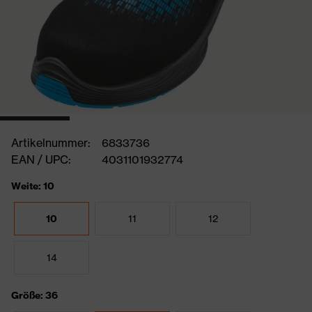
Artikelnummer:
6833736
EAN / UPC:
4031101932774
Weite: 10
10
11
12
14
Größe: 36