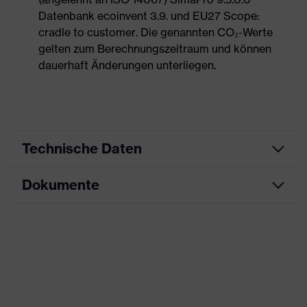
Datenbank ecoinvent 3.9. und EU27 Scope:
cradle to customer. Die genannten CO₂-Werte
gelten zum Berechnungszeitraum und können
dauerhaft Änderungen unterliegen.
Technische Daten
Dokumente
Produktart
Sicherheitsschuh
Produkttyp
Stiefel
Datenblatt
Produktfamilie
uvex 1 G2
Maßtabelle
Schutzklasse
S2
CE Konformitätserklärung