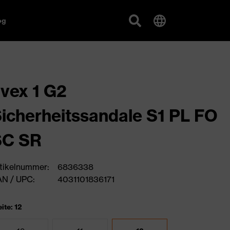
og
vex 1 G2
icherheitssandale S1 PL FO
SC SR
tikelnummer:
6836338
N / UPC:
4031101836171
ite: 12