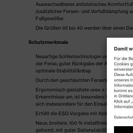
Auswechselbares antistatisches Komfortfuß
zusätzlicher Fersen- und Vorfußdämpfung s
Fußgewölbe
Die Größen 35 bis 40 werden über einen Dam
Schutzmerkmale
Neuartige Sohlentechnologie uvex i-PUREn
der Ferse, guter Rückgabe der Auftrittsen
optimale Stabilität&nbsp
Durch den geschäumten Fersenkorb
Ergonomisch gestaltete uvex x-tended grip
Erkenntnisse um, ist besonders haltbar und
sich insbesondere für den Einsatz auf Indus
Erfüllt die ESD-Vorgabe mit Ableitwiderst
Neue, breitere, 100 % metallfreie uvex xe
geformt, mit guter Seitenstabilität und ther