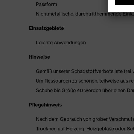
Passform
Nichtmetallische, durchtritthemmende Einlage
Einsatzgebiete
Leichte Anwendungen
Hinweise
Gemäß unserer Schadstoffverbotsliste frei
Um Ressourcen zu schonen, teilweise aus rec
Schuhe bis Größe 40 werden über einen Dam
Pflegehinweis
Nach dem Gebrauch von grober Verschmutzun
Trocknen auf Heizung, Heizgebläse oder Sc