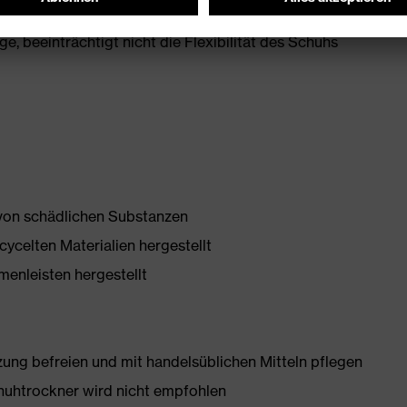
, beeinträchtigt nicht die Flexibilität des Schuhs
 von schädlichen Substanzen
ycelten Materialien hergestellt
enleisten hergestellt
g befreien und mit handelsüblichen Mitteln pflegen
huhtrockner wird nicht empfohlen