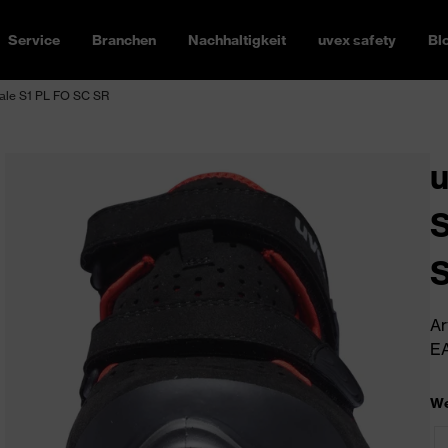
Service
Branchen
Nachhaltigkeit
uvex safety
Bl
dale S1 PL FO SC SR
u
S
Ar
EA
We