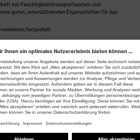
bett mit Feuchtigkeitstransportsystem und
owie guten, unterstützenden Eigenschaften für das
enleisten hergestellt
rj mit besten Dämpfungseigenschaften im Vorfuß und
ergie (Rebound) über die gesamte Zwischensohle und
 TPU-Laufsohle setzt neueste biomechanische
 dadurch sehr rutschhemmend, die Profilierung eignet
trieböden
and kleiner 100 Megaohm
nova®-Zehenschutzkappe – kompakt, anatomisch
misch nicht leitend, für mehr Zehenfreiheit und optimale