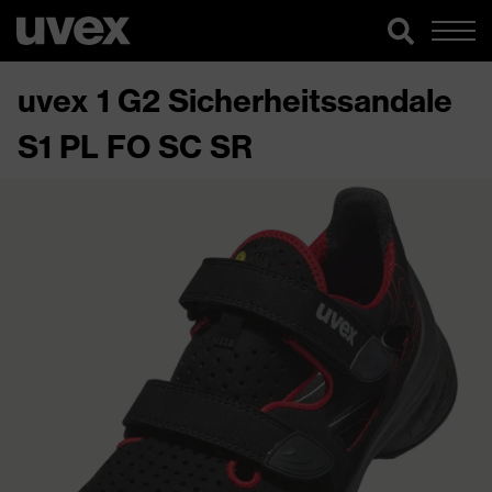
uvex 1 G2 Sicherheitssandale
S1 PL FO SC SR