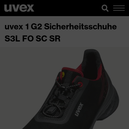
uvex 1 G2 Sicherheitsschuhe
S3L FO SC SR