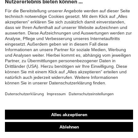
Sohle, Profilierte Sohle,
Ausstattung
Reflektierende Elemente,
Weich gepolsterte
ZUM NEWSLETTER ANMELDEN
Staublasche, Weich
gepolsterter
Schaftabschluss
Klimakomfortfußbett uvex 1
Fußbett
G2
Futter
Distance-Mesh
Lieferumfang
1 Paar Sicherheitsschuhe
Zweidichten-PU/TPU uvex
Shops
Material Sohle
x-tended grip
Online-Shop für B2B-Kunden
Material
Thermoplastisches
Online-Shop für Personaldienstleister
Überkappe
Polyurethan (TPU)
Online-Shop für Laserschutzprodukte