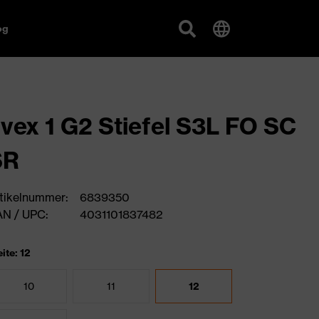
og
vex 1 G2 Stiefel S3L FO SC
SR
tikelnummer:
6839350
N / UPC:
4031101837482
ite: 12
10
11
12