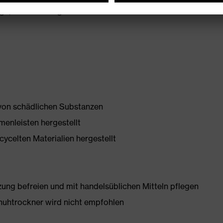
, beeinträchtigt nicht die Flexibilität des Schuhs
 von schädlichen Substanzen
enleisten hergestellt
ycelten Materialien hergestellt
g befreien und mit handelsüblichen Mitteln pflegen
huhtrockner wird nicht empfohlen