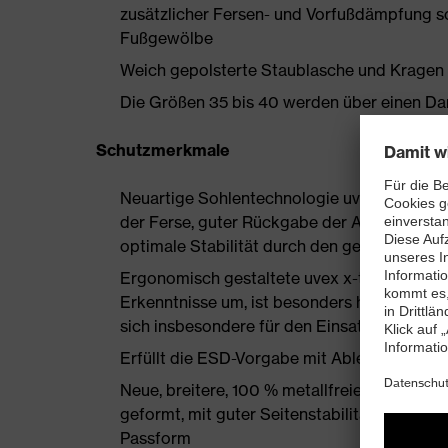
zusätzlicher Fersen- und Vorfußdämpfung s
Fußgewölbe
Weich gepolsterte Staublasche und Kragen
Die Größen 35 bis 40 werden über einen Dam
Schutzmerkmale
Neuartige Sohlentechnologie uvex i-PUREn
der Ferse, guter Rückgabe der Auftrittsen
optimale Stabilität durch den geschäumten
Ergonomisch gestaltete uvex x-tended grip
Erkenntnisse um, ist besonders haltbar und
sich insbesondere für den Einsatz auf Indus
Erfüllt die ESD-Vorgabe mit Ableitwiderst
Neue, breitere, 100 % metallfreie uvex xe
geformt, mit guter Seitenstabilität und ther
Passform