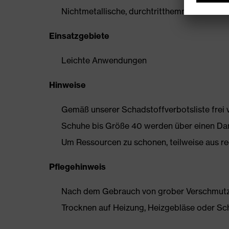
Nichtmetallische, durchtritthemmende Einlage
Einsatzgebiete
Leichte Anwendungen
Hinweise
Gemäß unserer Schadstoffverbotsliste frei
Schuhe bis Größe 40 werden über einen Dam
Um Ressourcen zu schonen, teilweise aus rec
Pflegehinweis
Nach dem Gebrauch von grober Verschmutzun
Trocknen auf Heizung, Heizgebläse oder Sc