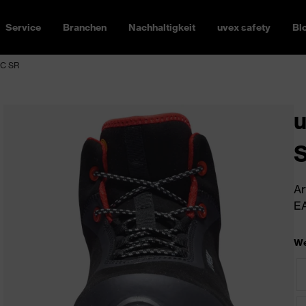
Service
Branchen
Nachhaltigkeit
uvex safety
Bl
SC SR
u
Ar
EA
We