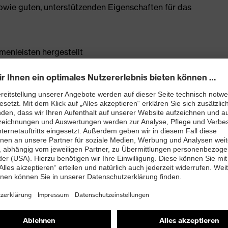
owie guten, unterstützenden Eigenschaften für das
enleisten hergestellt
rj mit besten Dämpfungseigenschaften im Vorfuß und
ergie (Rebound) über die gesamte Zwischensohle und
 Fersenkorb
 TPU-Laufsohle setzt neueste biomechanische
 dadurch sehr rutschhemmend, die Profilierung eignet
trieböden
and kleiner 100 Megaohm
nova®-Zehenschutzkappe – kompakt, anatomisch
misch nicht leitend, für mehr Zehenfreiheit und optimale