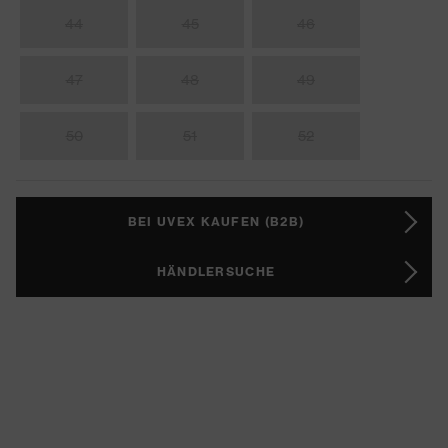
44
45
46
47
48
49
50
51
52
BEI UVEX KAUFEN (B2B)
HÄNDLERSUCHE