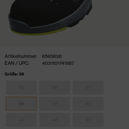
Artikelnummer:
6565838
EAN / UPC:
4031101741987
Größe: 38
35
36
37
38
39
40
41
42
43