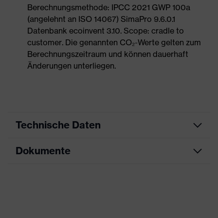
Berechnungsmethode: IPCC 2021 GWP 100a
(angelehnt an ISO 14067) SimaPro 9.6.0.1
Datenbank ecoinvent 3.10. Scope: cradle to
customer. Die genannten CO₂-Werte gelten zum
Berechnungszeitraum und können dauerhaft
Änderungen unterliegen.
Technische Daten
Dokumente
Produktart
Sicherheitsschuh
Produkttyp
Halbschuhe
Datenblatt
Produktfamilie
uvex 1 sport
Maßtabelle
Schutzklasse
S2